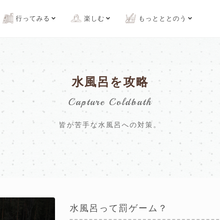
行ってみる
楽しむ
もっとととのう
水風呂を攻略
Capture Coldbath
皆が苦手な水風呂への対策。
水風呂って罰ゲーム？