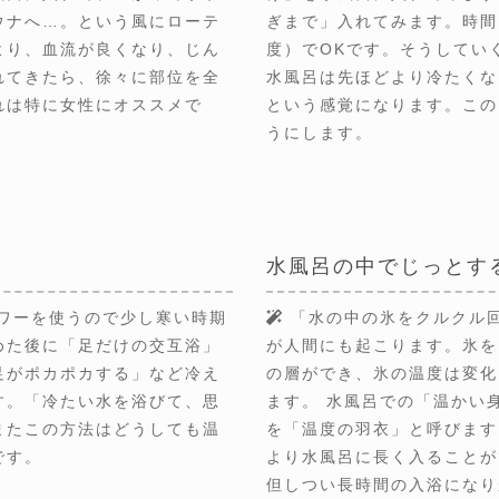
ウナへ…。という風にローテ
ぎまで」入れてみます。時間
より、血流が良くなり、じん
度）でOKです。そうしてい
れてきたら、徐々に部位を全
水風呂は先ほどより冷たくな
れは特に女性にオススメで
という感覚になります。この
うにします。
水風呂の中でじっとす
ワーを使うので少し寒い時期
「水の中の氷をクルクル
めた後に「足だけの交互浴」
が人間にも起こります。氷を
足がポカポカする」など冷え
の層ができ、氷の温度は変化
す。「冷たい水を浴びて、思
ます。 水風呂での「温かい
またこの方法はどうしても温
を「温度の羽衣」と呼びます
です。
より水風呂に長く入ることが
但しつい長時間の入浴になり